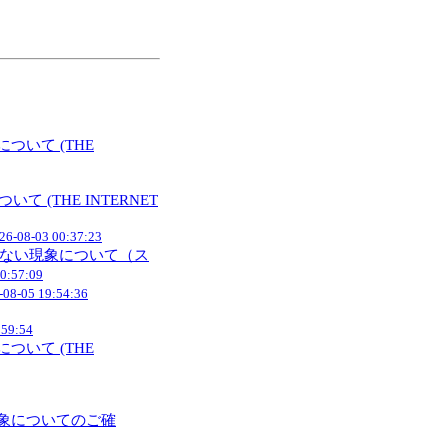
いて (THE
(THE INTERNET
26-08-03 00:37:23
れない現象について（ス
0:57:09
-08-05 19:54:36
:59:54
いて (THE
象についてのご確