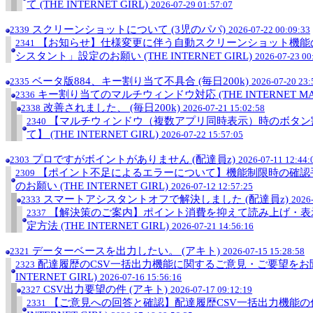
て (THE INTERNET GIRL)
2026-07-29 01:57:07
スクリーンショットについて (3児のパパ)
2339
2026-07-22 00:09:33
【お知らせ】仕様変更に伴う自動スクリーンショット機能
2341
シスタント」設定のお願い (THE INTERNET GIRL)
2026-07-23 00
ベータ版884、キー割り当て不具合 (毎日200k)
2335
2026-07-20 23:
キー割り当てのマルチウィンドウ対応 (THE INTERNET M
2336
改善されました、 (毎日200k)
2338
2026-07-21 15:02:58
【マルチウィンドウ（複数アプリ同時表示）時のボタン
2340
て】 (THE INTERNET GIRL)
2026-07-22 15:57:05
プロですがボイントがありません (配達員z)
2303
2026-07-11 12:44:
【ポイント不足によるエラーについて】機能制限時の確認
2309
のお願い (THE INTERNET GIRL)
2026-07-12 12:57:25
スマートアシスタントオフで解決しました (配達員z)
2333
2026-
【解決策のご案内】ポイント消費を抑えて読み上げ・表
2337
定方法 (THE INTERNET GIRL)
2026-07-21 14:56:16
データーベースを出力したい。 (アキト)
2321
2026-07-15 15:28:58
配達履歴のCSV一括出力機能に関するご意見・ご要望をお聞
2323
INTERNET GIRL)
2026-07-16 15:56:16
CSV出力要望の件 (アキト)
2327
2026-07-17 09:12:19
【ご意見への回答と確認】配達履歴CSV一括出力機能の仕
2331