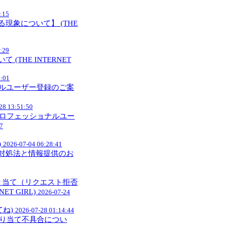
:15
象について】 (THE
:29
HE INTERNET
5:01
ルユーザー登録のご案
28 13:51:50
ロフェッショナルユー
7
)
2026-07-04 06:28:41
対処法と情報提供のお
り当て（リクエスト拒否
T GIRL)
2026-07-24
てね)
2026-07-28 01:14:44
ー割り当て不具合につい