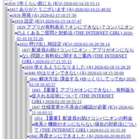
1年くらい前にも (K's)
1816
2026-02-14 20:53:11
ありがとうございます (A)
1817
2026-02-14 21:40:02
再発 (A)
1818
2026-02-15 10:57:56
設定 (K's)
1819
2026-02-15 14:57:47
アプリが有料表示？オンにできない？コンパニオン
1829
のよくあるご質問と対処法 (THE INTERNET GIRL)
2026-
02-16 16:55:26
呼び出し時設定 (K's)
1832
2026-02-16 20:58:14
配達員お助けコンパニオン：アプリがオンになら
1837
ない問題と有料化に関するご案内 (THE INTERNET
GIRL)
2026-02-17 21:55:15
使えるようになりました (A)
1839
2026-02-18 13:28:29
やはりオンできない (A)
1840
2026-02-18 15:50:00
解決方法: 課金する (ゆっくりしてってね)
1841
2026-
02-19 10:45:57
【重要】アプリがオンにできない、有料版を
1843
促される症状について (THE INTERNET
GIRL)
2026-02-20 10:55:13
仕様変更か不具合の確認が必要 (K's)
1847
2026-02-
21 10:03:13
【重要】配達員お助けコンパニオンの料金
1851
体系と機能がオンにならない場合の対処法につい
て (THE INTERNET GIRL)
2026-02-22 10:55:18
再度オンにできました (A)
1842
2026-02-20 00:05:05