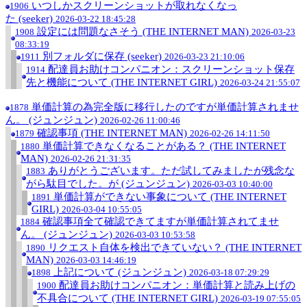
いつしかスクリーンショットが取れなくなっ
1906
た (seeker)
2026-03-22 18:45:28
設定には問題なさそう (THE INTERNET MAN)
1908
2026-03-23
08:33:19
別フォルダに保存 (seeker)
1911
2026-03-23 21:10:06
配達員お助けコンパニオン：スクリーンショット保存
1914
先と機能について (THE INTERNET GIRL)
2026-03-24 21:55:07
単価計算の為完全版に移行したのですが単価計算されませ
1878
ん。 (ジュンジュン)
2026-02-26 11:00:46
確認事項 (THE INTERNET MAN)
1879
2026-02-26 14:11:50
単価計算できなくなることがある？ (THE INTERNET
1880
MAN)
2026-02-26 21:31:35
ありがとうございます。ただ試してみましたが残念な
1883
がら駄目でした。が (ジュンジュン)
2026-03-03 10:40:00
単価計算ができない事象について (THE INTERNET
1891
GIRL)
2026-03-04 10:55:05
確認事項全て確認できてますが単価計算されてませ
1884
ん。 (ジュンジュン)
2026-03-03 10:53:58
リクエスト自体を検出できていない？ (THE INTERNET
1890
MAN)
2026-03-03 14:46:19
上記について (ジュンジュン)
1898
2026-03-18 07:29:29
配達員お助けコンパニオン：単価計算と読み上げの
1900
不具合について (THE INTERNET GIRL)
2026-03-19 07:55:05