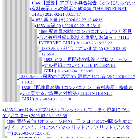
【重要】アプリ不具合報告（オンにならない/
1846
有料表示）への対応と解決策 (THE INTERNET
GIRL)
2026-02-21 00:55:17
再々発 (A)
1852
2026-02-22 12:46:16
追記 (A)
1853
2026-02-22 15:28:19
配達員お助けコンパニオン：アプリ不具
1866
合と有料登録に関する重要なお知らせ (THE
INTERNET GIRL)
2026-02-23 15:55:22
ありがとうございます (A)
1889
2026-03-03
12:55:43
アプリ再開後の状況とプロフェッショ
1893
ナル登録について (THE INTERNET
GIRL)
2026-03-04 13:55:05
ルート探索の全設定でp消費されてる (あ)
1833
2026-02-17
11:10:23
「配達員お助けコンパニオン」有料表示・機能オ
1838
ンに関するご説明と対処法 (THE INTERNET
GIRL)
2026-02-18 11:55:18
Uber Driverアプリがリフレッシュしてしまう現象につい
1885
て (アスター)
2026-03-03 11:23:39
開発者向けオプション内の「子プロセスの制限を無効に
1886
する」ということについてのメリットとデメリット (アスタ
ー)
2026-03-03 12:07:41