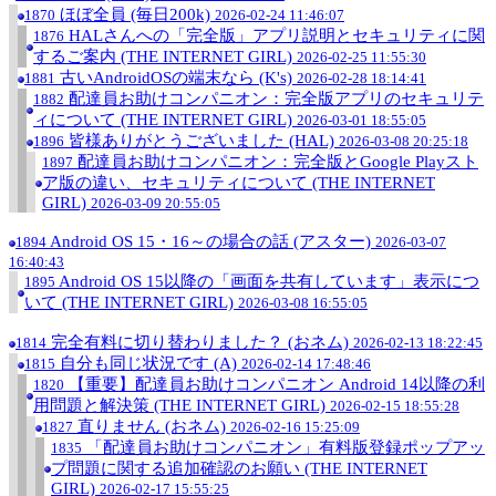
ほぼ全員 (毎日200k)
1870
2026-02-24 11:46:07
HALさんへの「完全版」アプリ説明とセキュリティに関
1876
するご案内 (THE INTERNET GIRL)
2026-02-25 11:55:30
古いAndroidOSの端末なら (K's)
1881
2026-02-28 18:14:41
配達員お助けコンパニオン：完全版アプリのセキュリテ
1882
ィについて (THE INTERNET GIRL)
2026-03-01 18:55:05
皆様ありがとうございました (HAL)
1896
2026-03-08 20:25:18
配達員お助けコンパニオン：完全版とGoogle Playスト
1897
ア版の違い、セキュリティについて (THE INTERNET
GIRL)
2026-03-09 20:55:05
Android OS 15・16～の場合の話 (アスター)
1894
2026-03-07
16:40:43
Android OS 15以降の「画面を共有しています」表示につ
1895
いて (THE INTERNET GIRL)
2026-03-08 16:55:05
完全有料に切り替わりました？ (おネム)
1814
2026-02-13 18:22:45
自分も同じ状況です (A)
1815
2026-02-14 17:48:46
【重要】配達員お助けコンパニオン Android 14以降の利
1820
用問題と解決策 (THE INTERNET GIRL)
2026-02-15 18:55:28
直りません (おネム)
1827
2026-02-16 15:25:09
「配達員お助けコンパニオン」有料版登録ポップアッ
1835
プ問題に関する追加確認のお願い (THE INTERNET
GIRL)
2026-02-17 15:55:25