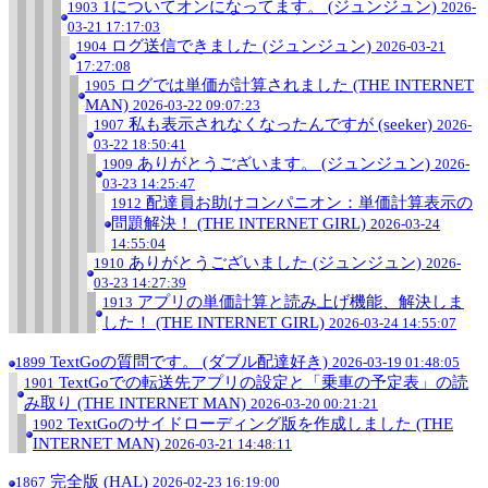
1についてオンになってます。 (ジュンジュン)
1903
2026-
03-21 17:17:03
ログ送信できました (ジュンジュン)
1904
2026-03-21
17:27:08
ログでは単価が計算されました (THE INTERNET
1905
MAN)
2026-03-22 09:07:23
私も表示されなくなったんですが (seeker)
1907
2026-
03-22 18:50:41
ありがとうございます。 (ジュンジュン)
1909
2026-
03-23 14:25:47
配達員お助けコンパニオン：単価計算表示の
1912
問題解決！ (THE INTERNET GIRL)
2026-03-24
14:55:04
ありがとうございました (ジュンジュン)
1910
2026-
03-23 14:27:39
アプリの単価計算と読み上げ機能、解決しま
1913
した！ (THE INTERNET GIRL)
2026-03-24 14:55:07
TextGoの質問です。 (ダブル配達好き)
1899
2026-03-19 01:48:05
TextGoでの転送先アプリの設定と「乗車の予定表」の読
1901
み取り (THE INTERNET MAN)
2026-03-20 00:21:21
TextGoのサイドローディング版を作成しました (THE
1902
INTERNET MAN)
2026-03-21 14:48:11
完全版 (HAL)
1867
2026-02-23 16:19:00