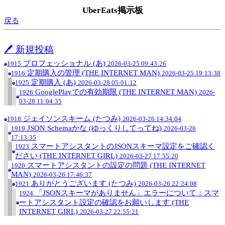
UberEats掲示板
戻る
🖊 新規投稿
プロフェッショナル (あ)
1915
2026-03-25 09:43:26
定期購入の管理 (THE INTERNET MAN)
1916
2026-03-25 19:13:38
定期購入 (あ)
1925
2026-03-28 05:01:12
GooglePlayでの有効期限 (THE INTERNET MAN)
1926
2026-
03-28 11:04:35
ジェイソンスキーム (たつみ)
1918
2026-03-26 14:34:04
JSON Schemaかな (ゆっくりしてってね)
1919
2026-03-26
17:13:35
スマートアシスタントのJSONスキーマ設定をご確認く
1923
ださい (THE INTERNET GIRL)
2026-03-27 17:55:20
スマートアシスタントの設定の問題 (THE INTERNET
1920
MAN)
2026-03-26 17:46:37
ありがとうございます (たつみ)
1921
2026-03-26 22:24:08
「JSONスキーマがありません」エラーについて：スマ
1924
ートアシスタント設定の確認をお願いします (THE
INTERNET GIRL)
2026-03-27 22:55:21