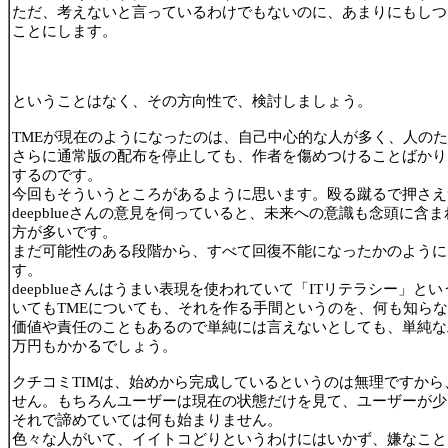
ただ、考えないと言っているわけでもないのに、あまりにもしつ
ことにします。
ということはなく、その方向性で、検討しましょう。
TMEが現在のようになったのは、自己中心的な人が多く、人の
さらに通常版の配布を停止しても、作者を傷めつけることばかり
するのです。
今回もそういうところがあるように思います。殴る蹴るで押さえ
deepblueさんの意見を伺っていると、未来への意識も念頭に
方が多いです。
まだ可能性のある段階から、すべて回復不能になったかのように
す。
deepblueさんはうまい表現を使われていて「ITリテラシー
いてもTMEについても、それを作る手間というのを、何も知ら
価値や責任のこともあるので単純には言えないとしても、単純な
万円もかかるでしょう。
クチコミTIMは、始めから完成しているというのは無理ですか
せん。もちろんユーザーは現在の状態だけを見て、ユーザーが少
それで諦めていては何も始まりません。
色々な人がいて、イイトコどりというわけにはいかず、嫌なこと