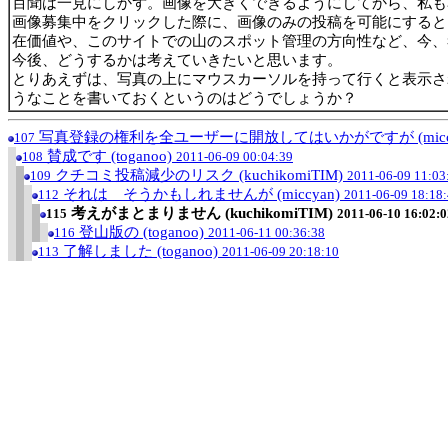
百聞は一見にしかず。画像を大きくできるようにしてから、私も
画像募集中をクリックした際に、画像のみの投稿を可能にすると
在価値や、このサイトでの山のスポット管理の方向性など、今、
今後、どうするかは考えていきたいと思います。
とりあえずは、写真の上にマウスカーソルを持って行くと表示さ
うなことを書いておくというのはどうでしょうか？
写真登録の権利を全ユーザーに開放してはいかがですが (miccy
107
賛成です (toganoo)
108
2011-06-09 00:04:39
クチコミ投稿減少のリスク (kuchikomiTIM)
109
2011-06-09 11:03
それは そうかもしれませんが (miccyan)
112
2011-06-09 18:18
考えがまとまりません (kuchikomiTIM)
115
2011-06-10 16:02:0
登山版の (toganoo)
116
2011-06-11 00:36:38
了解しました (toganoo)
113
2011-06-09 20:18:10