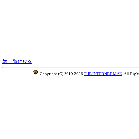
🔙 一覧に戻る
Copyright (C) 2010-2026
THE INTERNET MAN
. All Righ