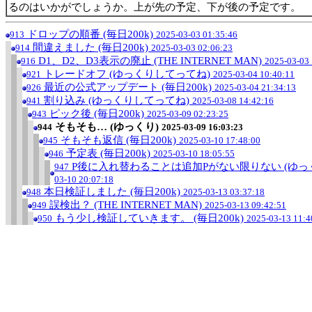
るのはいかがでしょうか。上が先の予定、下が後の予定です。
ドロップの順番 (毎日200k)
913
2025-03-03 01:35:46
間違えました (毎日200k)
914
2025-03-03 02:06:23
D1、D2、D3表示の廃止 (THE INTERNET MAN)
916
2025-03-03 
トレードオフ (ゆっくりしてってね)
921
2025-03-04 10:40:11
最近の公式アップデート (毎日200k)
926
2025-03-04 21:34:13
割り込み (ゆっくりしてってね)
941
2025-03-08 14:42:16
ピック後 (毎日200k)
943
2025-03-09 02:23:25
そもそも… (ゆっくり)
944
2025-03-09 16:03:23
そもそも返信 (毎日200k)
945
2025-03-10 17:48:00
予定表 (毎日200k)
946
2025-03-10 18:05:55
P後に入れ替わることは追加Pがない限りない (ゆっ
947
03-10 20:07:18
本日検証しました (毎日200k)
948
2025-03-13 03:37:18
誤検出？ (THE INTERNET MAN)
949
2025-03-13 09:42:51
もう少し検証していきます。 (毎日200k)
950
2025-03-13 11:4