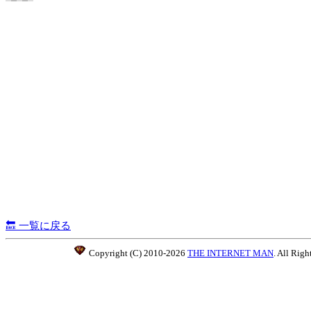
🔙 一覧に戻る
Copyright (C) 2010-2026
THE INTERNET MAN
. All Righ