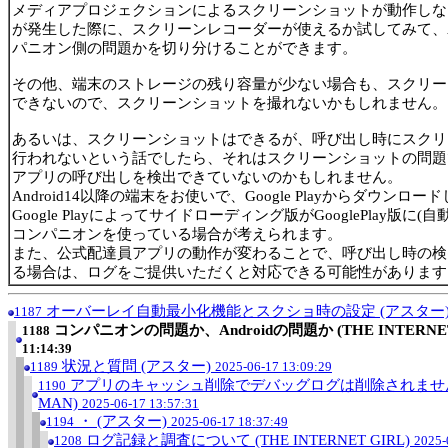
メディアプロジェクションによるスクリーンショットが動作しな
が発生した際に、スクリーンレコーダーが使えるか試してみて、An
パニオン側の問題かを切り分けることができます。
その他、端末のストレージの残り容量が少ない場合も、スクリー
できないので、スクリーンショットを撮れないかもしれません。
あるいは、スクリーンショットはできるが、呼び出し時にスクリ
行われないという話でしたら、それはスクリーンショットの問題
アプリの呼び出しを検出できていないのかもしれません。
Android14以降の端末をお使いで、Google Playからダウン
Google Playによってサイドローディング版がGooglePlay版に
コンパニオンを使っている場合が考えられます。
また、公式配達員アプリの動作が変わることで、呼び出し時の検
る場合は、ログをご提供いただくと対応できる可能性があります
オーバーレイ自動最小化機能とスクショ時の設定 (アスター
1187
コンパニオンの問題か、Androidの問題か (THE INTERNE
1188
11:14:39
状況と質問 (アスター)
1189
2025-06-17 13:09:29
アプリのキャッシュ削除でデバッグログは削除されません (TH
1190
MAN)
2025-06-17 13:57:31
・ (アスター)
1194
2025-06-17 18:37:49
ログ記録と調査について (THE INTERNET GIRL)
1208
2025-