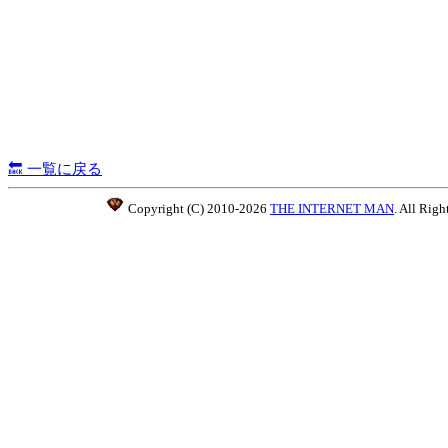
🔙 一覧に戻る
Copyright (C) 2010-2026
THE INTERNET MAN
. All Righ