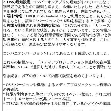
2.
OSの通知設定
: コンパニオンアプリの通知がすべてOFFになっ
別設定であるとのご認識も踏まえ、承知いたしました。念のため、
ネルを通じて出力されている可能性も考慮し、内部で確認いたし
3.
端末情報
: TORQUE 5G Android 13をご利用とのこと、
報をもとに、該当OSバージョンでの挙動を検証する上で参考に
4.
権限が剥奪される具体的な状況
: 「OSの気分次第」「リソー
れる」という具体的な状況、ありがとうございます。この情報か
はなく、OSによる動的な権限管理が原因である可能性が高いと
5.
再現性
: 100%再現するとのこと、大変重要な情報です。これ
が容易になり、原因特定に繋がりやすくなります。
コンパニオンバージョンV1.254であることも確認いたしました
これらの情報から、「メディアプロジェクション停止時の音声通
剥奪時にV1.245で意図した通りに動作していないことが明確に
引き続き、以下の点について内部で調査を進めてまいります。
* OSのバージョンや機種によるメディアプロジェクション権限
の再確認。
* 権限が剥奪された際のアプリ内でのイベント検知と、それに
トーストメッセージの処理フローの検証。
* TTSの出力がOSの通知チャネルに依存しているかどうかの確認