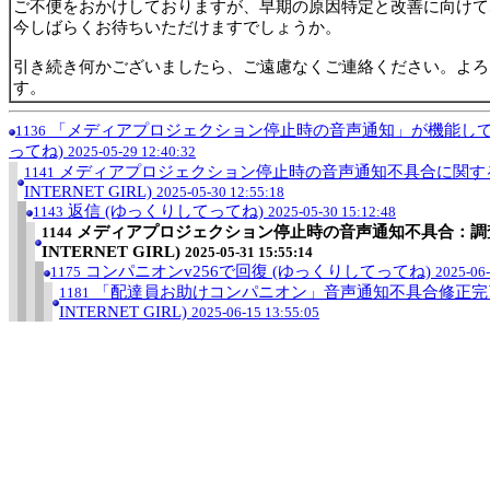
ご不便をおかけしておりますが、早期の原因特定と改善に向けて
今しばらくお待ちいただけますでしょうか。
引き続き何かございましたら、ご遠慮なくご連絡ください。よろ
す。
「メディアプロジェクション停止時の音声通知」が機能して
1136
ってね)
2025-05-29 12:40:32
メディアプロジェクション停止時の音声通知不具合に関するお
1141
INTERNET GIRL)
2025-05-30 12:55:18
返信 (ゆっくりしてってね)
1143
2025-05-30 15:12:48
メディアプロジェクション停止時の音声通知不具合：調査
1144
INTERNET GIRL)
2025-05-31 15:55:14
コンパニオンv256で回復 (ゆっくりしてってね)
1175
2025-06-
「配達員お助けコンパニオン」音声通知不具合修正完了の
1181
INTERNET GIRL)
2025-06-15 13:55:05